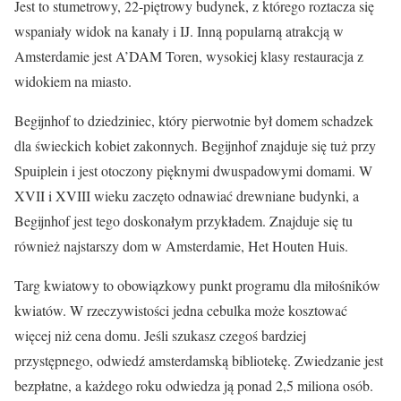
Jest to stumetrowy, 22-piętrowy budynek, z którego roztacza się
wspaniały widok na kanały i IJ. Inną popularną atrakcją w
Amsterdamie jest A’DAM Toren, wysokiej klasy restauracja z
widokiem na miasto.
Begijnhof to dziedziniec, który pierwotnie był domem schadzek
dla świeckich kobiet zakonnych. Begijnhof znajduje się tuż przy
Spuiplein i jest otoczony pięknymi dwuspadowymi domami. W
XVII i XVIII wieku zaczęto odnawiać drewniane budynki, a
Begijnhof jest tego doskonałym przykładem. Znajduje się tu
również najstarszy dom w Amsterdamie, Het Houten Huis.
Targ kwiatowy to obowiązkowy punkt programu dla miłośników
kwiatów. W rzeczywistości jedna cebulka może kosztować
więcej niż cena domu. Jeśli szukasz czegoś bardziej
przystępnego, odwiedź amsterdamską bibliotekę. Zwiedzanie jest
bezpłatne, a każdego roku odwiedza ją ponad 2,5 miliona osób.