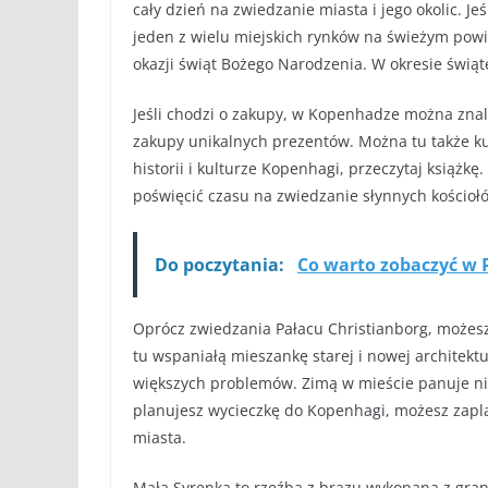
cały dzień na zwiedzanie miasta i jego okolic. Je
jeden z wielu miejskich rynków na świeżym powie
okazji świąt Bożego Narodzenia. W okresie świąt
Jeśli chodzi o zakupy, w Kopenhadze można zna
zakupy unikalnych prezentów. Można tu także kupi
historii i kulturze Kopenhagi, przeczytaj książkę.
poświęcić czasu na zwiedzanie słynnych kościołó
Do poczytania:
Co warto zobaczyć w P
Oprócz zwiedzania Pałacu Christianborg, możesz
tu wspaniałą mieszankę starej i nowej architekt
większych problemów. Zimą w mieście panuje nies
planujesz wycieczkę do Kopenhagi, możesz zapl
miasta.
Mała Syrenka to rzeźba z brązu wykonana z granit