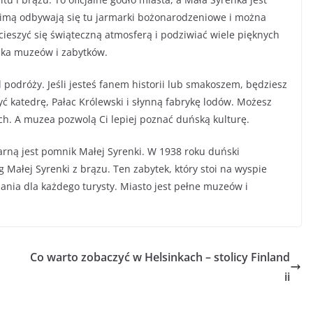
Zimą odbywają się tu jarmarki bożonarodzeniowe i można
ieszyć się świąteczną atmosferą i podziwiać wiele pięknych
ilka muzeów i zabytków.
l podróży. Jeśli jesteś fanem historii lub smakoszem, będziesz
ć katedrę, Pałac Królewski i słynną fabrykę lodów. Możesz
ch. A muzea pozwolą Ci lepiej poznać duńską kulturę.
arną jest pomnik Małej Syrenki. W 1938 roku duński
Małej Syrenki z brązu. Ten zabytek, który stoi na wyspie
ia dla każdego turysty. Miasto jest pełne muzeów i
h
Co warto zobaczyć w Helsinkach – stolicy Finland
ii