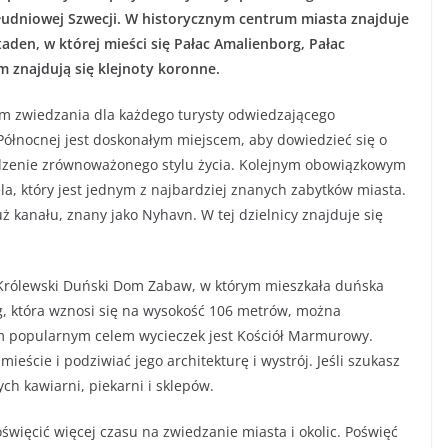
łudniowej Szwecji. W historycznym centrum miasta znajduje
taden, w której mieści się Pałac Amalienborg, Pałac
 znajdują się klejnoty koronne.
 zwiedzania dla każdego turysty odwiedzającego
ółnocnej jest doskonałym miejscem, aby dowiedzieć się o
adzenie zrównoważonego stylu życia. Kolejnym obowiązkowym
la, który jest jednym z najbardziej znanych zabytków miasta.
 kanału, znany jako Nyhavn. W tej dzielnicy znajduje się
ć Królewski Duński Dom Zabaw, w którym mieszkała duńska
rg, która wznosi się na wysokość 106 metrów, można
m popularnym celem wycieczek jest Kościół Marmurowy.
ieście i podziwiać jego architekturę i wystrój. Jeśli szukasz
ych kawiarni, piekarni i sklepów.
święcić więcej czasu na zwiedzanie miasta i okolic. Poświęć