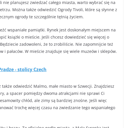
śli nie planujesz zwiedzać całego miasta, warto wybrać się na
trzu. Można także odwiedzić Ogrody Tivoli, które są słynne z
ecznym ogrody te szczególnie tętnią życiem.
leźć wspaniałe pamiątki. Rynek jest doskonałym miejscem na
ć książki o mieście. Jeśli chcesz dowiedzieć się więcej o
 Będziecie zadowoleni, że to zrobiliście. Nie zapomnijcie też
w i pałaców. W mieście znajduje się wiele muzeów i sklepów.
radze - stolicy Czech
 także odwiedzić Malmo, małe miasto w Szwecji. Znajdziesz
ury, a spacer pomiędzy dwoma atrakcjami nie sprawi Ci
amowity chłód, ale zimy są bardziej znośne. Jeśli więc
anować trochę więcej czasu na zwiedzanie tego wspaniałego
u i brązu. To oficjalne godło miasta, a Mała Syrenka jest