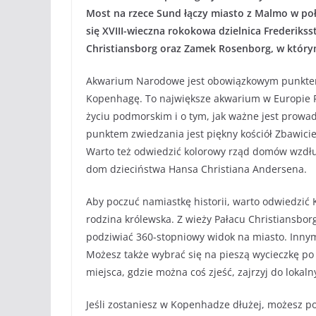
Most na rzece Sund łączy miasto z Malmo w po
się XVIII-wieczna rokokowa dzielnica Frederikss
Christiansborg oraz Zamek Rosenborg, w którym
Akwarium Narodowe jest obowiązkowym punktem
Kopenhagę. To największe akwarium w Europie P
życiu podmorskim i o tym, jak ważne jest prow
punktem zwiedzania jest piękny kościół Zbawicie
Warto też odwiedzić kolorowy rząd domów wzdłuż
dom dzieciństwa Hansa Christiana Andersena.
Aby poczuć namiastkę historii, warto odwiedzi
rodzina królewska. Z wieży Pałacu Christiansbo
podziwiać 360-stopniowy widok na miasto. Inny
Możesz także wybrać się na pieszą wycieczkę po m
miejsca, gdzie można coś zjeść, zajrzyj do lokaln
Jeśli zostaniesz w Kopenhadze dłużej, możesz po