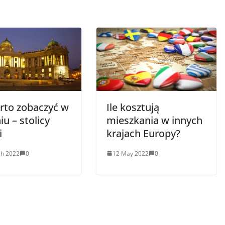
rto zobaczyć w
Ile kosztują
u – stolicy
mieszkania w innych
i
krajach Europy?
ch 2022
0
12 May 2022
0