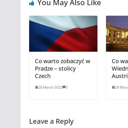
You May Also Like
Co warto zobaczyć w
Co wa
Pradze – stolicy
Wiedni
Czech
Austri
28 March 2022
0
28 Mar
Leave a Reply