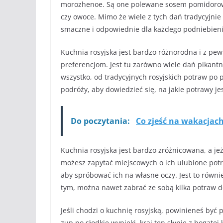
morozhenoe. Są one polewane sosem pomidorowy
czy owoce. Mimo że wiele z tych dań tradycyjnie
smaczne i odpowiednie dla każdego podniebieni
Kuchnia rosyjska jest bardzo różnorodna i z pe
preferencjom. Jest tu zarówno wiele dań pikantn
wszystko, od tradycyjnych rosyjskich potraw po 
podróży, aby dowiedzieć się, na jakie potrawy je
Do poczytania:
Co zjeść na wakacjach
Kuchnia rosyjska jest bardzo zróżnicowana, a jeże
możesz zapytać miejscowych o ich ulubione potra
aby spróbować ich na własne oczy. Jest to równ
tym, można nawet zabrać ze sobą kilka potraw 
Jeśli chodzi o kuchnię rosyjską, powinieneś by
zup po słodkie wypieki, kraj ten słynie z bogatej