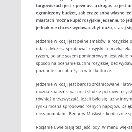
targowiskach jest z pewnością drogie, to jest 
ograniczony budżet, zabierz ze sobą własne je
miastach można kupić rosyjskie jedzenie, to je
jednak nie chcesz wydawać zbyt dużo, staraj się
Jedzenie w Rosji jest pełne smaków, a rosyjskie 
udasz. Możesz spróbować rosyjskich przekąsek, t
ryżem, polane sosem pomidorowym. Jest wiele res
sposób na poznanie kuchni rosyjskiej bez wydawa
poznanie sposobu życia w tej kulturze.
Jedzenie w Rosji jest bardzo zróżnicowane i łat
można znaleźć smaczne i słodkie potrawy rosyjsk
również przyzwyczaić, jeżeli było się już w in
rynku można spróbować różnych napojów. Dzięki
niezapomniane. Będąc w Moskwie, koniecznie spr
Rosjanie uwielbiają też jeść lody. W menu więks