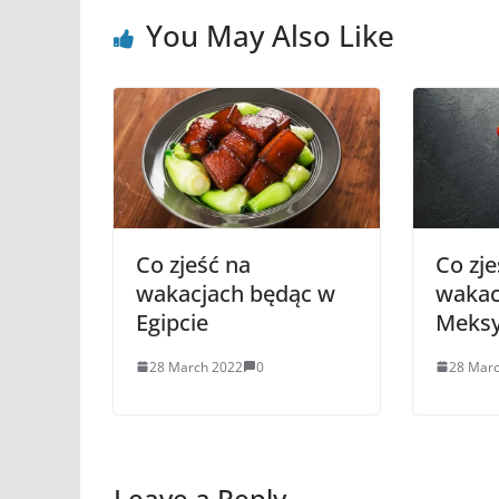
You May Also Like
Co zjeść na
Co zje
wakacjach będąc w
wakac
Egipcie
Meks
28 March 2022
0
28 Mar
Leave a Reply