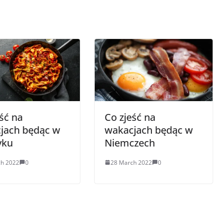
ść na
Co zjeść na
jach będąc w
wakacjach będąc w
yku
Niemczech
ch 2022
0
28 March 2022
0