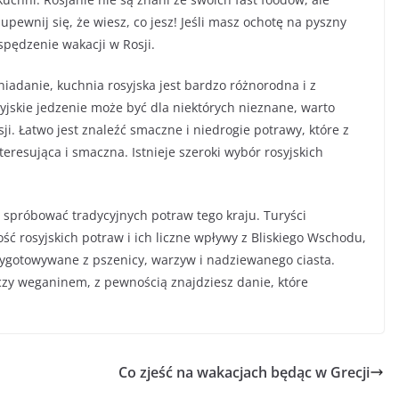
ewnij się, że wiesz, co jesz! Jeśli masz ochotę na pyszny
 spędzenie wakacji w Rosji.
śniadanie, kuchnia rosyjska jest bardzo różnorodna i z
yjskie jedzenie może być dla niektórych nieznane, warto
i. Łatwo jest znaleźć smaczne i niedrogie potrawy, które z
eresująca i smaczna. Istnieje szeroki wybór rosyjskich
ś spróbować tradycyjnych potraw tego kraju. Turyści
ć rosyjskich potraw i ich liczne wpływy z Bliskiego Wschodu,
przygotowywane z pszenicy, warzyw i nadziewanego ciasta.
czy weganinem, z pewnością znajdziesz danie, które
Co zjeść na wakacjach będąc w Grecji