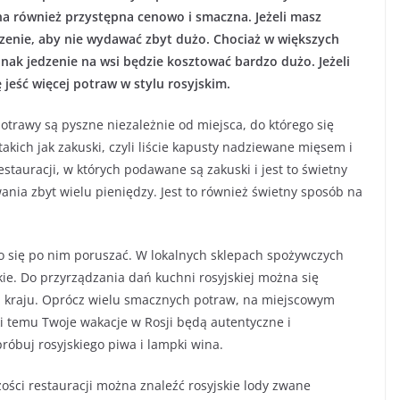
ona również przystępna cenowo i smaczna. Jeżeli masz
dzenie, aby nie wydawać zbyt dużo. Chociaż w większych
dnak jedzenie na wsi będzie kosztować bardzo dużo. Jeżeli
 jeść więcej potraw w stylu rosyjskim.
potrawy są pyszne niezależnie od miejsca, do którego się
akich jak zakuski, czyli liście kapusty nadziewane mięsem i
tauracji, w których podawane są zakuski i jest to świetny
nia zbyt wielu pieniędzy. Jest to również świetny sposób na
wo się po nim poruszać. W lokalnych sklepach spożywczych
ie. Do przyrządzania dań kuchni rosyjskiej można się
nym kraju. Oprócz wielu smacznych potraw, na miejscowym
 temu Twoje wakacje w Rosji będą autentyczne i
óbuj rosyjskiego piwa i lampki wina.
zości restauracji można znaleźć rosyjskie lody zwane