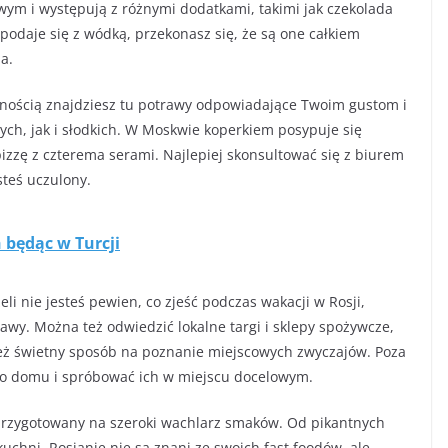
m i występują z różnymi dodatkami, takimi jak czekolada
 podaje się z wódką, przekonasz się, że są one całkiem
a.
wnością znajdziesz tu potrawy odpowiadające Twoim gustom i
ych, jak i słodkich. W Moskwie koperkiem posypuje się
pizzę z czterema serami. Najlepiej skonsultować się z biurem
steś uczulony.
 będąc w Turcji
li nie jesteś pewien, co zjeść podczas wakacji w Rosji,
wy. Można też odwiedzić lokalne targi i sklepy spożywcze,
ież świetny sposób na poznanie miejscowych zwyczajów. Poza
do domu i spróbować ich w miejscu docelowym.
ć przygotowany na szeroki wachlarz smaków. Od pikantnych
 kuchni. Rosjanie nie są znani ze swoich fast foodów, ale