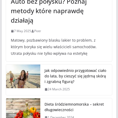
Auto bez połysku? Poznaj
metody które naprawdę
działają
7 May 2025
Piotr
Matowy, pozbawiony blasku lakier to problem, z
którym boryka się wielu właścicieli samochodów.
Utrata połysku nie tylko wpływa na estetykę
Jak odpowiednio przygotować ciało
do lata, by cieszyć się jędrną skórą
i zgrabną figurą?
24 March 2025
Dieta śródziemnomorska – sekret
długowieczności
1 December 2024