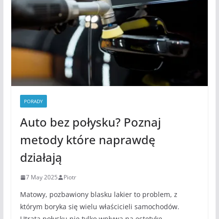
PORADY
Auto bez połysku? Poznaj
metody które naprawdę
działają
7 May 2025
Piotr
Matowy, pozbawiony blasku lakier to problem, z
którym boryka się wielu właścicieli samochodów.
Utrata połysku nie tylko wpływa na estetykę